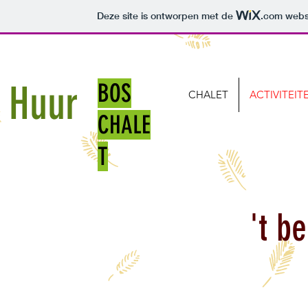
Deze site is ontworpen met de
.com
websi
Huur
BOS
CHALET
ACTIVITEIT
CHALE
T
't b