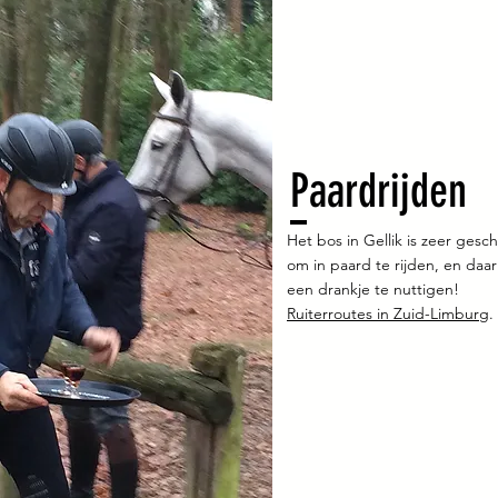
Paardrijden
Het bos in Gellik is zeer gesch
om in paard te rijden, en daa
een drankje te nuttigen!
Ruiterroutes in Zuid-Limburg
.