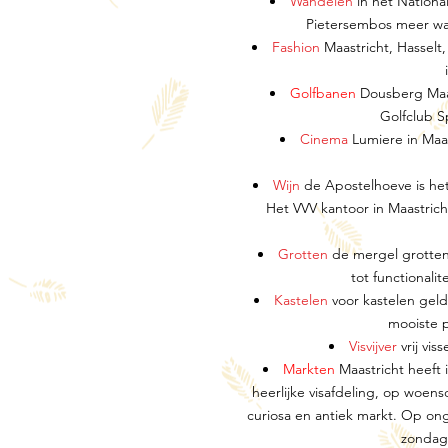
Wandelen
in het Nation
Pietersembos meer wan
Fashion
Maastricht, Hasselt
Golfbanen
Dousberg Maas
Golfclub S
Cinema
Lumiere in Maa
Wijn
de Apostelhoeve is het
Het VVV kantoor in Maastrich
Grotten
de mergel grotten 
tot functionalit
Kastelen
voor kastelen geld
mooiste p
Visvijver
vrij vi
Markten
Maastricht heeft
heerlijke visafdeling, op woens
curiosa en antiek markt. Op ong
zondag