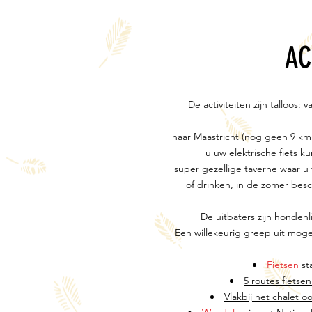
AC
De activiteiten zijn talloos:
naar Maastricht (nog geen 9 km.)
u uw elektrische fiets k
super gezellige taverne waar u 
of drinken, in de zomer besc
De uitbaters zijn honden
Een willekeurig greep uit mogeli
Fietsen
st
5 routes fietse
Vlakbij het chalet 